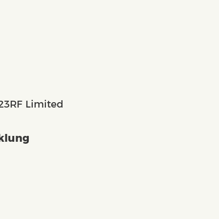
 123RF Limited
klung