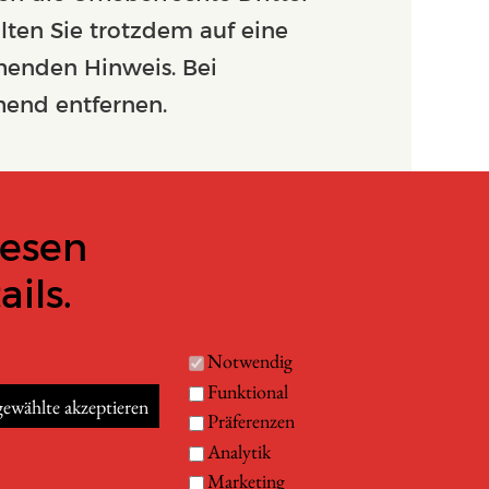
lten Sie trotzdem auf eine
henden Hinweis. Bei
end entfernen.
lesen
ils.
Notwendig
Funktional
ewählte akzeptieren
Präferenzen
ZURÜCK
Analytik
Marketing